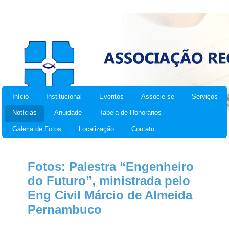
Início
Institucional
Eventos
Associe-se
Serviços
Notícias
Anuidade
Tabela de Honorários
Galeria de Fotos
Localização
Contato
Fotos: Palestra “Engenheiro
do Futuro”, ministrada pelo
Eng Civil Márcio de Almeida
Pernambuco