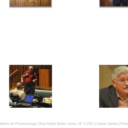
etos de Pirassununga | Rua Felipe Boller Júnior, Nº. 4.255 | Cidade Jardim | Pir