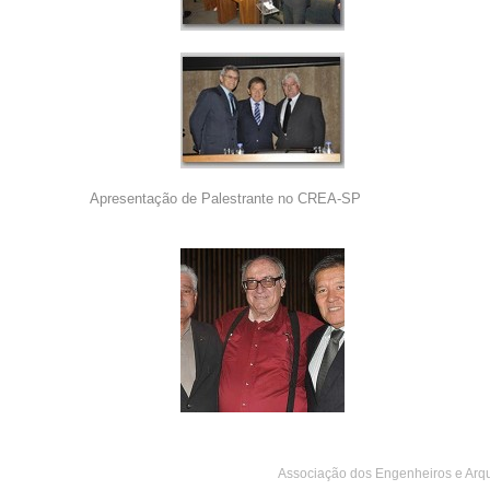
Apresentação de Palestrante no CREA-SP
Associação dos Engenheiros e Arquit