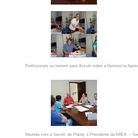
Profissionais se reúnem para discutir sobre a Demora na Apro
Reunião com a Secret. de Planej. e Presidente da AREA – S