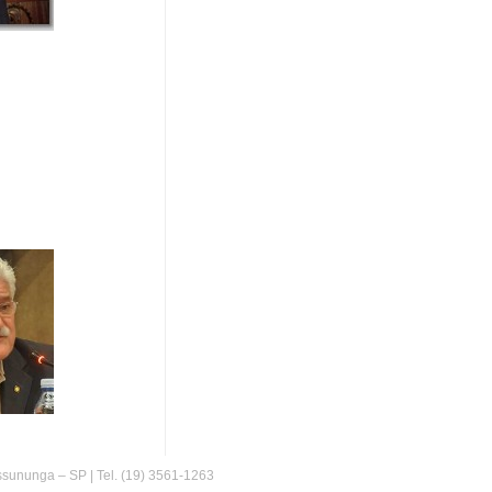
assununga – SP | Tel. (19) 3561-1263