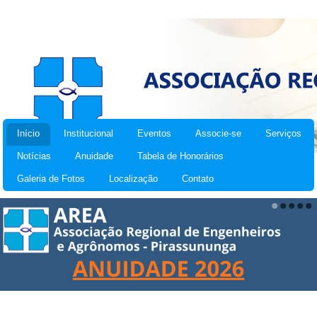
Início
Institucional
Eventos
Associe-se
Serviços
Notícias
Anuidade
Tabela de Honorários
Galeria de Fotos
Localização
Contato
•
•
•
•
•