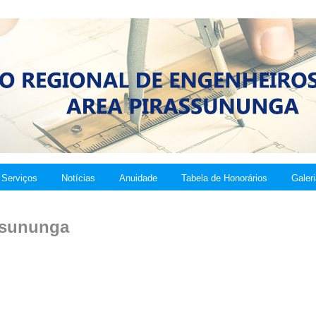
Serviços
Notícias
Anuidade
Tabela de Honorários
Galer
ssununga