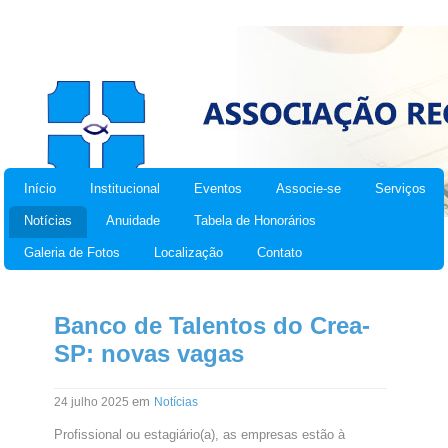
Início
Institucional
Eventos
Associe-se
Serviços
Notícias
Anuidade
Tabela de Honorários
Galeria de Fotos
Localização
Contato
Banco de Talentos do Crea-
SP: novas vagas
em
24 julho 2025
Notícias
Profissional ou estagiário(a), as empresas estão à