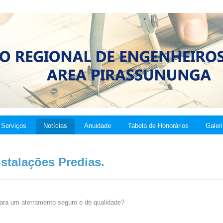
Serviços
Notícias
Anuidade
Tabela de Honorários
Galer
nstalações Predias.
para um aterramento seguro e de qualidade?