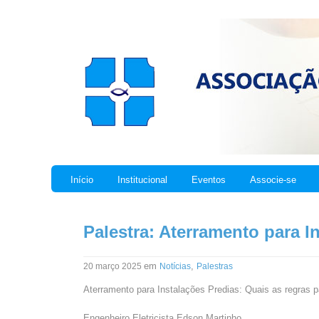
Início
Institucional
Eventos
Associe-se
Palestra: Aterramento para I
em
,
20 março 2025
Notícias
Palestras
Aterramento para Instalações Predias: Quais as regras 
Engenheiro Eletricista Edson Martinho