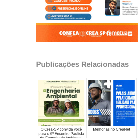
Publicações Relacionadas
O Crea-SP convida você
Melhorias no CreaNet
para o 6º Encontro Paulista
de Engenharia Ambiental