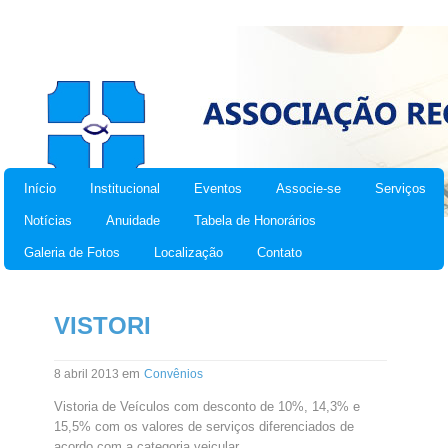
Início
Institucional
Eventos
Associe-se
Serviços
Notícias
Anuidade
Tabela de Honorários
Galeria de Fotos
Localização
Contato
VISTORI
em
8 abril 2013
Convênios
Vistoria de Veículos com desconto de 10%, 14,3% e
15,5% com os valores de serviços diferenciados de
acordo com a categoria veicular.