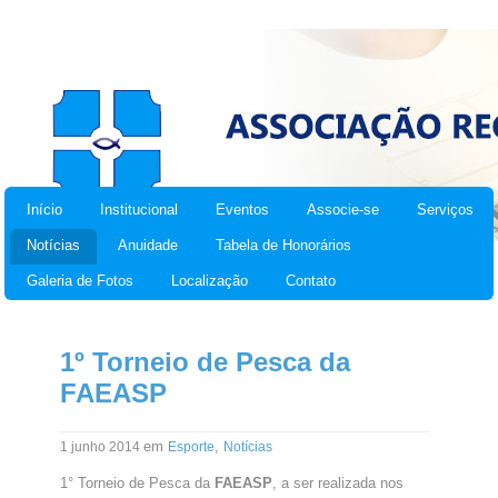
Início
Institucional
Eventos
Associe-se
Serviços
Notícias
Anuidade
Tabela de Honorários
Galeria de Fotos
Localização
Contato
1º Torneio de Pesca da
FAEASP
em
,
1 junho 2014
Esporte
Notícias
1° Torneio de Pesca da
FAEASP
, a ser realizada nos