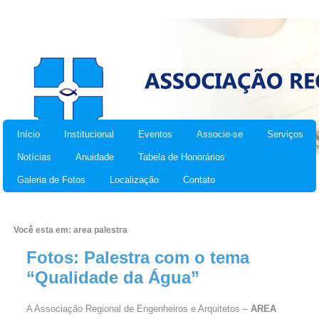
Início
Institucional
Eventos
Associe-se
Serviços
Notícias
Anuidade
Tabela de Honorários
Galeria de Fotos
Localização
Contato
Você esta em: area palestra
Fotos: Palestra com o tema
“Qualidade da Água”
A Associação Regional de Engenheiros e Arquitetos –
AREA