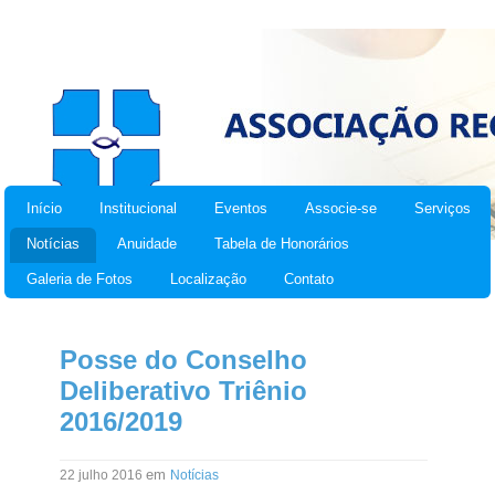
Início
Institucional
Eventos
Associe-se
Serviços
Notícias
Anuidade
Tabela de Honorários
Galeria de Fotos
Localização
Contato
Posse do Conselho
Deliberativo Triênio
2016/2019
em
22 julho 2016
Notícias