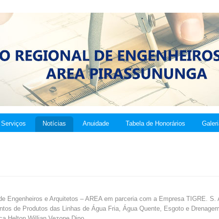
Serviços
Notícias
Anuidade
Tabela de Honorários
Galer
 de Engenheiros e Arquitetos – AREA em parceria com a Empresa TIGRE. S. 
ntos de Produtos das Linhas de Água Fria, Água Quente, Esgoto e Drenage
ca Helton Willian Vezone Dino.