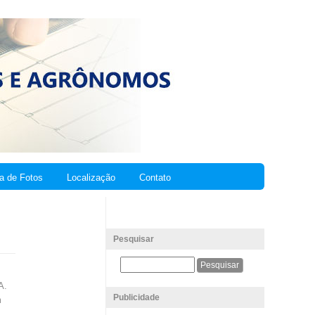
ia de Fotos
Localização
Contato
Pesquisar
A.
Publicidade
m