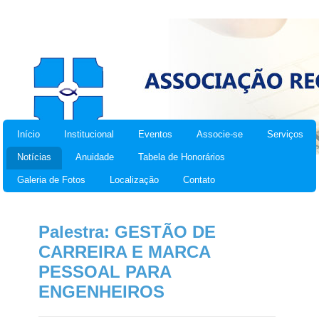
Início
Institucional
Eventos
Associe-se
Serviços
Notícias
Anuidade
Tabela de Honorários
Galeria de Fotos
Localização
Contato
Palestra: GESTÃO DE
CARREIRA E MARCA
PESSOAL PARA
ENGENHEIROS