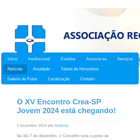
Início
Institucional
Eventos
Associe-se
Serviços
Notícias
Anuidade
Tabela de Honorários
Galeria de Fotos
Localização
Contato
O XV Encontro Crea-SP
Jovem 2024 está chegando!
em
5 dezembro 2024
Notícias
No dia 7 de dezembro, o Conselho será o ponto de