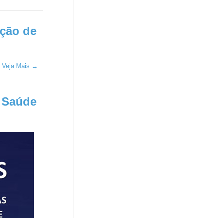
ação de
.
Veja Mais →
e Saúde