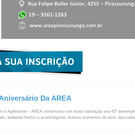
Aniversário Da AREA
os e Agrônomos – AREA comemorou com muita satisfação seu 43º aniversário
iado, ambiente festivo e aconchegante, tivemos momentos de lazer, descontr