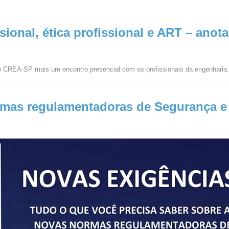
ssional, ética profissional e ART – anot
 CREA-SP mais um encontro presencial com os profissionais da engenharia
ormas regulamentadoras de Segurança 