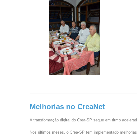
Melhorias no CreaNet
A transformação digital do Crea-SP segue em ritmo acelera
Nos últimos meses, o Crea-SP tem implementado melhorias si