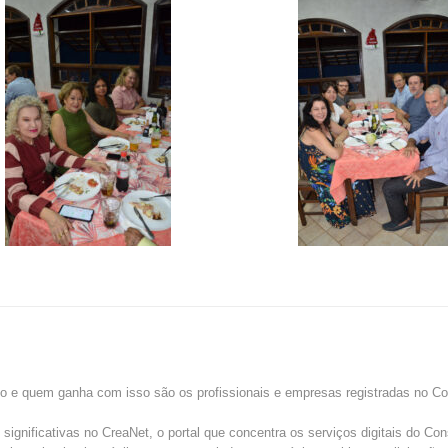
do e quem ganha com isso são os profissionais e empresas registradas no Co
gnificativas no CreaNet, o portal que concentra os serviços digitais do Con