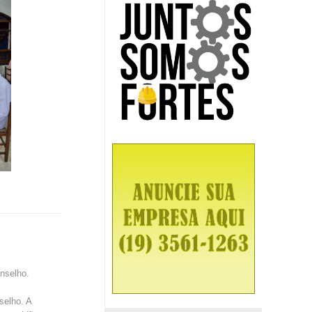
nselho.
selho. A