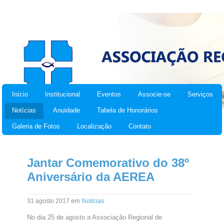
Início
Institucional
Eventos
Associe-se
Serviços
Notícias
Anuidade
Tabela de Honorários
Galeria de Fotos
Localização
Contato
Jantar Comemorativo do 38º
Aniversário da AEREA
em
31 agosto 2017
Notícias
No dia 25 de agosto a Associação Regional de