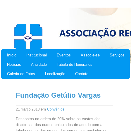
Início
Institucional
Eventos
Associe-se
Serviços
Notícias
Anuidade
Tabela de Honorários
Galeria de Fotos
Localização
Contato
Fundação Getúlio Vargas
em
21 março 2013
Convênios
Descontos na ordem de 20% sobre os custos das
disciplinas dos cursos calculados de acordo com a
tabela normal dos preços dos cursos nas unidades de