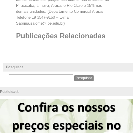
Piracicaba, Limeira, Araras e Rio Claro e 15% nas
demais unidades. (Departamento Comercial Araras
Telefone 19 3547-9160 – E-mail:
Sabrina.salome@ibe.edu.br)
Publicações Relacionadas
Pesquisar
Publicidade