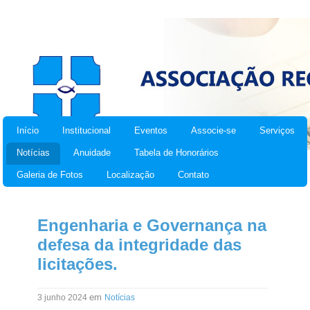
Início
Institucional
Eventos
Associe-se
Serviços
Notícias
Anuidade
Tabela de Honorários
Galeria de Fotos
Localização
Contato
Engenharia e Governança na
defesa da integridade das
licitações.
em
3 junho 2024
Notícias