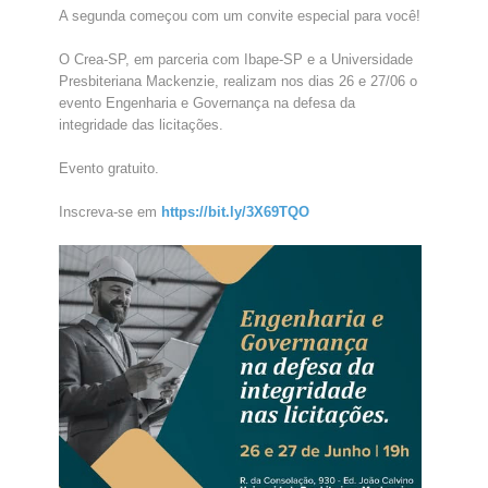
A segunda começou com um convite especial para você!
O Crea-SP, em parceria com Ibape-SP e a Universidade
Presbiteriana Mackenzie, realizam nos dias 26 e 27/06 o
evento Engenharia e Governança na defesa da
integridade das licitações.
Evento gratuito.
Inscreva-se em
https://bit.ly/3X69TQO