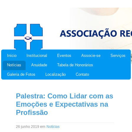
Início
Institucional
Eventos
Associe-se
Serviços
Notícias
Anuidade
Tabela de Honorários
Galeria de Fotos
Localização
Contato
Palestra: Como Lidar com as
Emoções e Expectativas na
Profissão
em
26 junho 2019
Notícias