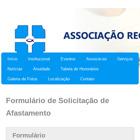
Início
Institucional
Eventos
Associe-se
Serviços
Notícias
Anuidade
Tabela de Honorários
Galeria de Fotos
Localização
Contato
Formulário de Solicitação de
Afastamento
Formulário