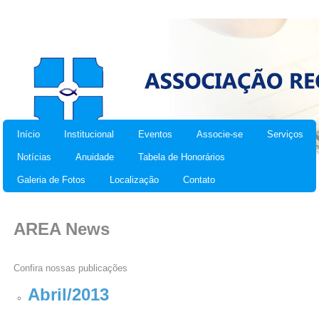
Início
Institucional
Eventos
Associe-se
Serviços
Notícias
Anuidade
Tabela de Honorários
Galeria de Fotos
Localização
Contato
AREA News
Confira nossas publicações
Abril/2013